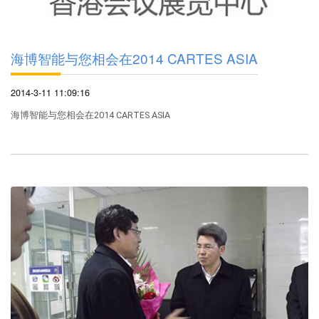
海博智能与您相会在2014 CARTES ASIA
2014-3-11 11:09:16
海博智能与您相会在2014 CARTES ASIA