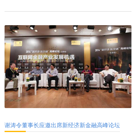
谢涛令董事长应邀出席新经济新金融高峰论坛