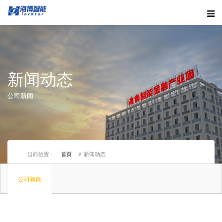
新闻动态
公司新闻
当前位置：
首页
新闻动态
公司新闻