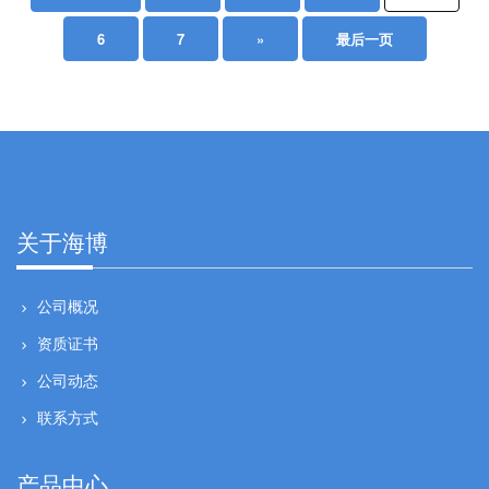
6
7
»
最后一页
关于海博
公司概况
资质证书
公司动态
联系方式
产品中心